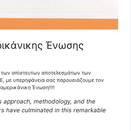
ρικάνικης Ένωσης
αι των απίστευτων αποτελεσμάτων των
E,
με υπερηφάνεια σας παρουσιάζουμε τον
αμερικάνικη Ένωση!!!!
l’s approach, methodology, and the
tors have culminated in this remarkable